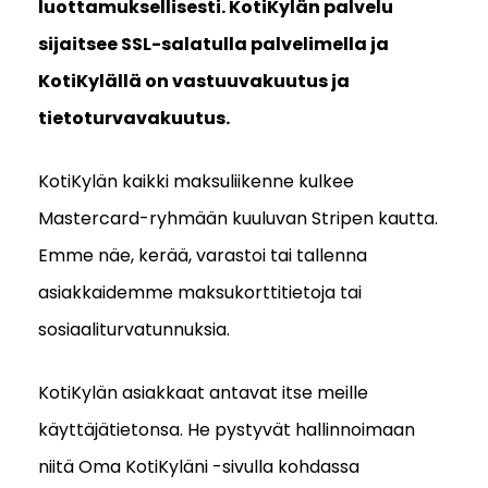
luottamuksellisesti. KotiKylän palvelu
sijaitsee SSL-salatulla palvelimella ja
KotiKylällä on vastuuvakuutus ja
tietoturvavakuutus.
KotiKylän kaikki maksuliikenne kulkee
Mastercard-ryhmään kuuluvan Stripen kautta.
Emme näe, kerää, varastoi tai tallenna
asiakkaidemme maksukorttitietoja tai
sosiaaliturvatunnuksia.
KotiKylän asiakkaat antavat itse meille
käyttäjätietonsa. He pystyvät hallinnoimaan
niitä Oma KotiKyläni -sivulla kohdassa