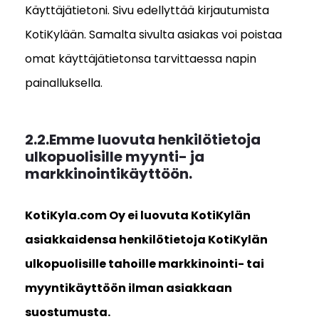
Käyttäjätietoni. Sivu edellyttää kirjautumista
KotiKylään. Samalta sivulta asiakas voi poistaa
omat käyttäjätietonsa tarvittaessa napin
painalluksella.
2.2.Emme luovuta henkilötietoja
ulkopuolisille myynti- ja
markkinointikäyttöön.
KotiKyla.com Oy ei luovuta KotiKylän
asiakkaidensa henkilötietoja KotiKylän
ulkopuolisille tahoille markkinointi- tai
myyntikäyttöön ilman asiakkaan
suostumusta.