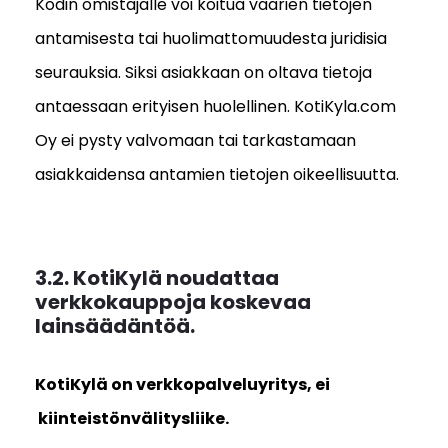
Kodin omistajalle voi koitua väärien tietojen
antamisesta tai huolimattomuudesta juridisia
seurauksia. Siksi asiakkaan on oltava tietoja
antaessaan erityisen huolellinen. KotiKyla.com
Oy ei pysty valvomaan tai tarkastamaan
asiakkaidensa antamien tietojen oikeellisuutta.
3.2. KotiKylä noudattaa
verkkokauppoja koskevaa
lainsäädäntöä.
KotiKylä on verkkopalveluyritys, ei
kiinteistönvälitysliike.