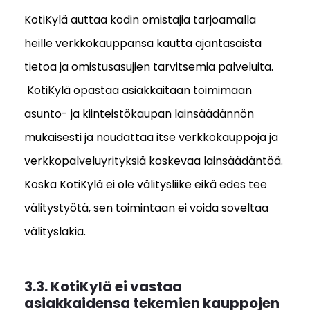
KotiKylä auttaa kodin omistajia tarjoamalla
heille verkkokauppansa kautta ajantasaista
tietoa ja omistusasujien tarvitsemia palveluita.
KotiKylä opastaa asiakkaitaan toimimaan
asunto- ja kiinteistökaupan lainsäädännön
mukaisesti ja noudattaa itse verkkokauppoja ja
verkkopalveluyrityksiä koskevaa lainsäädäntöä.
Koska KotiKylä ei ole välitysliike eikä edes tee
välitystyötä, sen toimintaan ei voida soveltaa
välityslakia.
3.3. KotiKylä ei vastaa
asiakkaidensa tekemien kauppojen