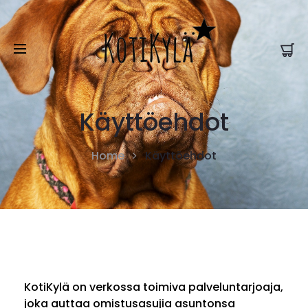
Käyttöehdot
Home
Käyttöehdot
KotiKylä on verkossa toimiva palveluntarjoaja,
joka auttaa omistusasujia asuntonsa