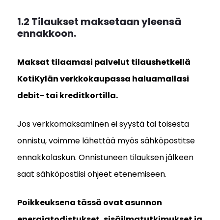
1.2 Tilaukset maksetaan yleensä
ennakkoon.
Maksat tilaamasi palvelut tilaushetkellä
KotiKylän verkkokaupassa haluamallasi
debit- tai kreditkortilla.
Jos verkkomaksaminen ei syystä tai toisesta
onnistu, voimme lähettää myös sähköpostitse
ennakkolaskun. Onnistuneen tilauksen jälkeen
saat sähköpostiisi ohjeet etenemiseen.
Poikkeuksena tässä ovat asunnon
energiatodistukset, sisäilmatutkimukset ja