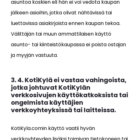
asuntoa koskien eli hän ei voi vedota kaupan
jälkeen asioihin, jotka olivat nähtävissä tai
luettavissa asiakirjoista ennen kaupan tekoa.
Välittäjän tai muun ammattilaisen käyttö
asunto- tai kiinteistökaupassa ei poista ostajan
ja myyjän vastuuta.
3. 4. KotiKylä ei vastaa vahingoista,
jotka johtuvat KotiKylän
verkkosivujen käyttökatkoksista tai
ongelmista käyttäjien
verkkoyhteyksissä tai laitteissa.
KotiKyla.comin käyttö vaatii hyvän
verkkoyhteyden lisäksi toimivan tietokoneen tai