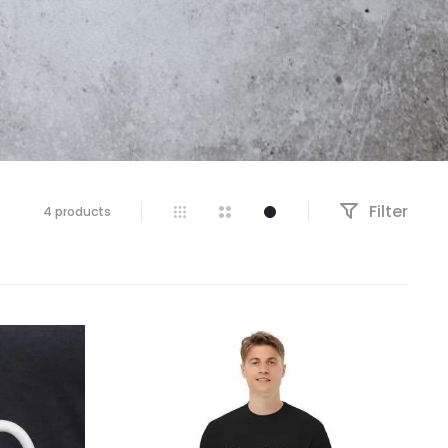
Filter
Näytetään
4 products
kaikki
4
tulosta
Suosituimmat
ensin