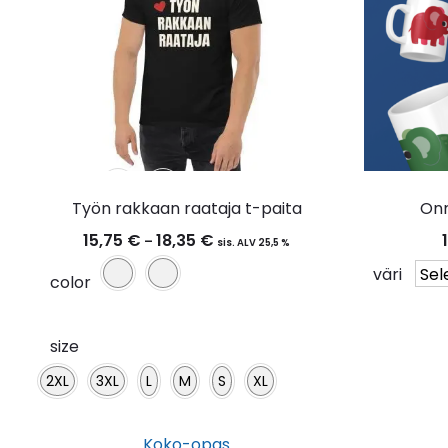
väri
color
Työn rakkaan raataja t-paita
Onn
15,75
€
18,35
€
Hintaluokka:
–
sis. ALV 25,5 %
size
15,75 €
väri
color
2XL
3XL
L
M
S
XL
-
18,35 €
size
Koko-opas
2XL
3XL
L
M
S
XL
Tällä
Koko-opas