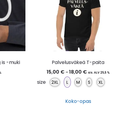
size
2XL
L
M
S
XL
 is -muki
Palvelusväkeä T-paita
15,00
€
18,00
€
Hintaluokka:
–
 %
sis. ALV 25,5 %
Koko-opas
15,00 €
size
2XL
L
M
S
XL
-
18,00 €
Tällä
Koko-opas
tuotteella
on
Tällä
useampi