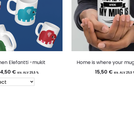
en Elefantti -mukit
Home is where your mug
14,50
€
15,50
€
sis. ALV 25,5 %
sis. ALV 25,5
Tällä
tuotteella
on
Tällä
useampi
tuotteella
muunnelma.
on
Voit