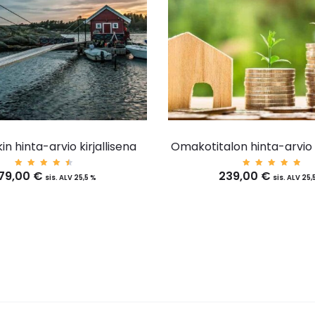
n hinta-arvio kirjallisena
Omakotitalon hinta-arvio k
79,00
€
239,00
€
Arvost
Arvost
sis. ALV 25,5 %
sis. ALV 25,
elu
elu
tuottee
tuottee
sta:
sta:
4.67
5.00
/ 5
/ 5