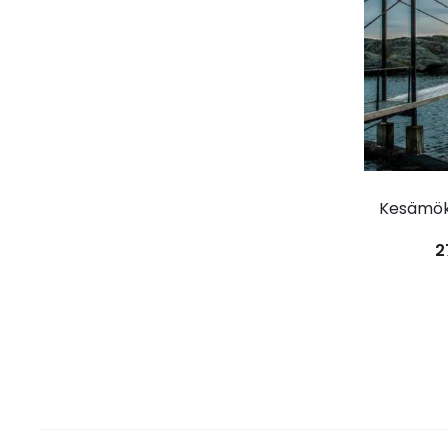
tuottee
sta:
5.00
/ 5
Kesämöki
2