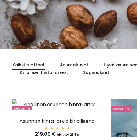
Kaikki tuotteet
Asuntokuvat
Hyvä asumine
Kirjalliset hinta-arviot
Sopimukset
SUOSITTU
SUOSITTU
Asunnon hinta-arvio kirjallisena
219,00
€
Arvost
sis. ALV 25,5 %
elu