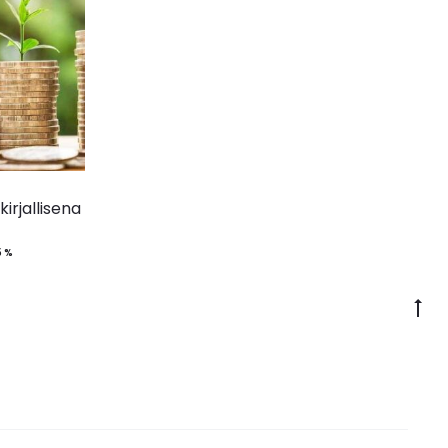
irjallisena
5 %
G
to
to