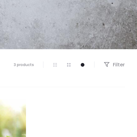
Filter
Näytetään
3 products
kaikki
3
tulosta
Suosituimmat
ensin