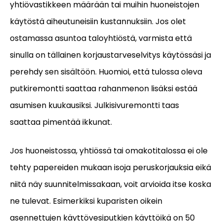
yhtiövastikkeen määrään tai muihin huoneistojen
käytöstä aiheutuneisiin kustannuksiin. Jos olet
ostamassa asuntoa taloyhtiöstä, varmista että
sinulla on tällainen korjaustarveselvitys käytössäsi ja
perehdy sen sisältöön. Huomioi, että tulossa oleva
putkiremontti saattaa rahanmenon lisäksi estää
asumisen kuukausiksi. Julkisivuremontti taas
saattaa pimentää ikkunat.
Jos huoneistossa, yhtiössä tai omakotitalossa ei ole
tehty papereiden mukaan isoja peruskorjauksia eikä
niitä näy suunnitelmissakaan, voit arvioida itse koska
ne tulevat. Esimerkiksi kuparisten oikein
asennettujen käyttövesiputkien käyttöikä on 50