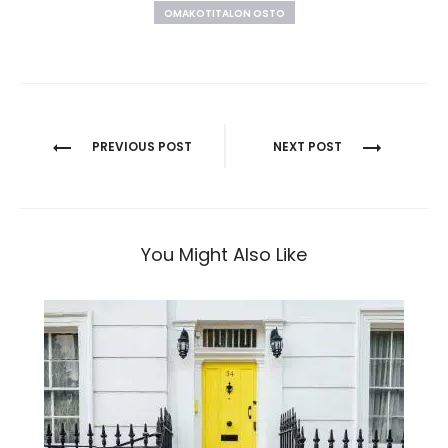
OMAKOTITALON OSTO
Artikkelien
PREVIOUS POST
NEXT POST
selaus
You Might Also Like