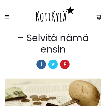
ASUNNON OSTO
Asunnon ostaminen
– Selvitä nämä
ensin