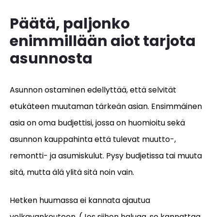
Päätä, paljonko
enimmillään aiot tarjota
asunnosta
Asunnon ostaminen edellyttää, että selvität
etukäteen muutaman tärkeän asian. Ensimmäinen
asia on oma budjettisi, jossa on huomioitu sekä
asunnon kauppahinta että tulevat muutto-,
remontti- ja asumiskulut. Pysy budjetissa tai muuta
sitä, mutta älä ylitä sitä noin vain.
Hetken huumassa ei kannata ajautua
velkavankeuteen. (Jos siihen haluaa, se kannattaa