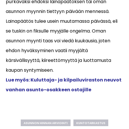
purkavaksi ehdoksi lainapäätöksen tai oman
asunnon myynnin tiettyyn päivään mennessä.
Lainapäätös tulee usein muutamassa päivässä, eli
se tuskin on fiksulle myyjälle ongelma. Oman
asunnon myynti taas voi viedä kuukausia, joten
ehdon hyväksyminen vaatii myyjältä
kärsivällisyyttä, kiireettömyyttä ja luottamusta
kaupan syntymiseen.
Lue myös:
Kuluttaja- ja kilpailuviraston neuvot
vanhan asunto-osakkeen ostajille
ASUNNON HINNAN ARVIOINTI
KUNTOTARKASTUS