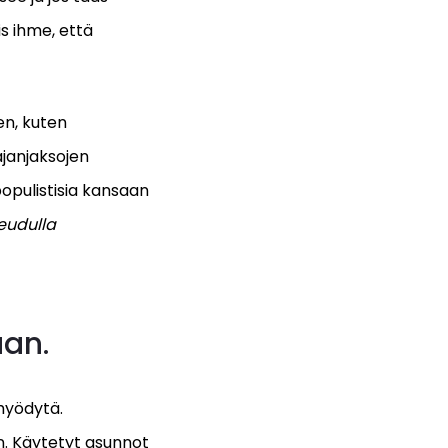
is ihme, että
en, kuten
 ajanjaksojen
populistisia kansaan
eudulla
aan.
 hyödytä.
n. Käytetyt asunnot