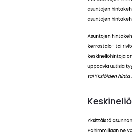
asuntojen hintakehi
asuntojen hintakehity
Asuntojen hintakehi
kerrostalo- tai rivi
keskineliöhintoja o
uppoavia uutisia tyy
tai
Y
ksiöiden hinta
Keskineliö
Yksittäistä asunnon 
Pahimmillaan ne vo