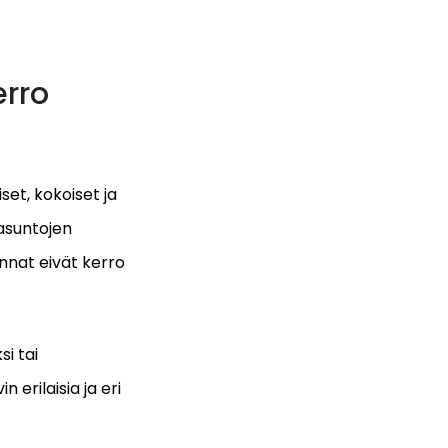
erro
et, kokoiset ja
 asuntojen
nnat eivät kerro
i tai
erilaisia ja eri