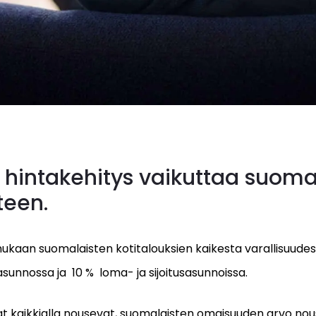
 hintakehitys vaikuttaa suoma
teen.
kaan suomalaisten kotitalouksien kaikesta varallisuudes
asunnossa ja 10 % loma- ja sijoitusasunnoissa.
t kaikkialla nousevat, suomalaisten omaisuuden arvo nous