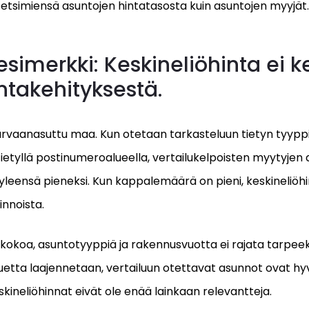
 etsimiensä asuntojen hintatasosta kuin asuntojen myyjät.
esimerkki: Keskineliöhinta ei k
ntakehityksestä.
arvaanasuttu maa. Kun otetaan tarkasteluun tietyn tyyppis
ietyllä postinumeroalueella, vertailukelpoisten myytyjen
leensä pieneksi. Kun kappalemäärä on pieni, keskineliöhi
innoista.
kokoa, asuntotyyppiä ja rakennusvuotta ei rajata tarpeeks
uetta laajennetaan, vertailuun otettavat asunnot ovat hyvin 
eskineliöhinnat eivät ole enää lainkaan relevantteja.