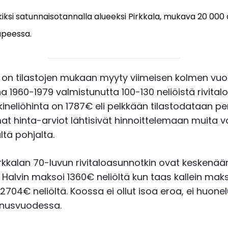
ksi satunnaisotannalla alueeksi Pirkkala, mukava 20 000
peessa.
a on tilastojen mukaan myyty viimeisen kolmen vu
ina 1960-1979 valmistunutta 100-130 neliöistä rivita
ineliöhinta on 1787€ eli pelkkään tilastodataan p
t hinta-arviot lähtisivät hinnoittelemaan muita v
ltä pohjalta.
irkkalan 70-luvun rivitaloasunnotkin ovat keskenää
a. Halvin maksoi 1360€ neliöltä kun taas kallein maks
04€ neliöltä. Koossa ei ollut isoa eroa, ei huonel
nusvuodessa.