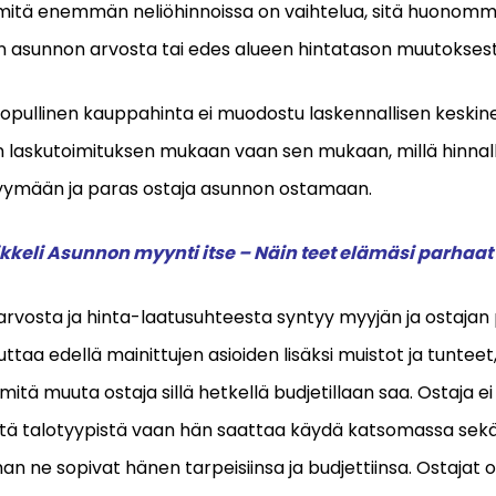
mitä enemmän neliöhinnoissa on vaihtelua, sitä huonommi
en asunnon arvosta tai edes alueen hintatason muutoksest
opullinen kauppahinta ei muodostu laskennallisen keskine
laskutoimituksen mukaan vaan sen mukaan, millä hinnal
myymään ja paras ostaja asunnon ostamaan.
kkeli Asunnon myynti itse – Näin teet elämäsi parhaa
vosta ja hinta-laatusuhteesta syntyy myyjän ja ostajan 
uttaa edellä mainittujen asioiden lisäksi muistot ja tunteet,
mitä muuta ostaja sillä hetkellä budjetillaan saa. Ostaja e
stä talotyypistä vaan hän saattaa käydä katsomassa sekä r
an ne sopivat hänen tarpeisiinsa ja budjettiinsa. Ostajat 