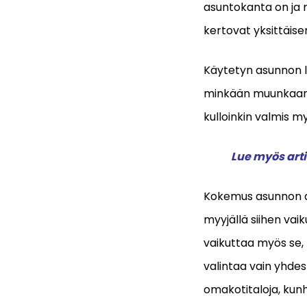
asuntokanta on ja 
kertovat yksittäis
Käytetyn asunnon l
minkään muunkaan 
kulloinkin valmis 
Lue myös arti
Kokemus asunnon ar
myyjällä siihen vaik
vaikuttaa myös se, 
valintaa vain yhde
omakotitaloja, kunh