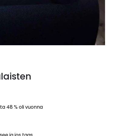
laisten
ta 48 % oli vuonna
ee ja jos taas