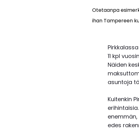
Otetaanpa esimerki
ihan Tampereen ku
Pirkkalass
11 kpl vuos
Näiden kesk
maksuttoma
asuntoja tä
Kuitenkin P
erihintaisi
enemmän, 27
edes raken