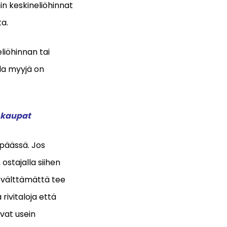
n keskineliöhinnat
a.
liöhinnan tai
la myyjä on
t kaupat
päässä. Jos
 ostajalla siihen
i välttämättä tee
ivitaloja että
ovat usein