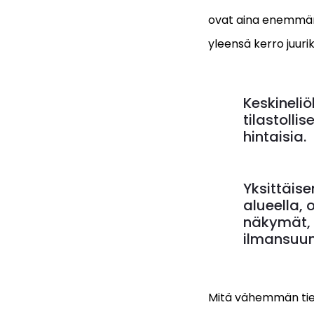
ovat aina enemmän 
yleensä kerro juuri
Keskineliö
tilastolli
hintaisia.
Yksittäis
alueella, 
näkymät, 
ilmansuun
Mitä vähemmän tiet