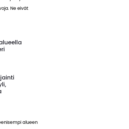
oja. Ne eivät
alueella
ri
ainti
li,
a
eenisempi alueen