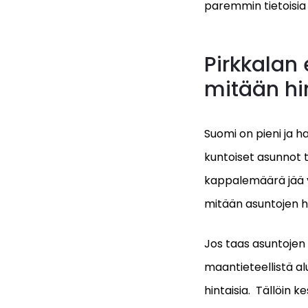
paremmin tietoisia
Pirkkalan 
mitään hi
Suomi on pieni ja h
kuntoiset asunnot t
kappalemäärä jää y
mitään asuntojen h
Jos taas asuntojen 
maantieteellistä al
hintaisia. Tällöin k