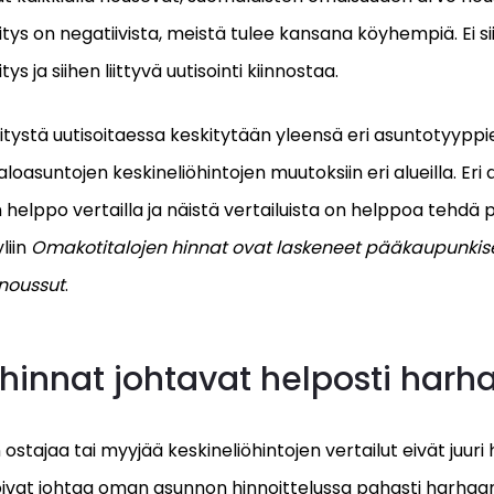
tys on negatiivista, meistä tulee kansana köyhempiä. Ei si
s ja siihen liittyvä uutisointi kiinnostaa.
tystä uutisoitaessa keskitytään yleensä eri asuntotyyppi
taloasuntojen keskineliöhintojen muutoksiin eri alueilla. Eri
n helppo vertailla ja näistä vertailuista on helppoa tehdä 
liin
Omakotitalojen hinnat ovat laskeneet pääkaupunkis
 noussut
.
hinnat johtavat helposti harh
ostajaa tai myyjää keskineliöhintojen vertailut eivät juuri
ivat johtaa oman asunnon hinnoittelussa pahasti harhaa