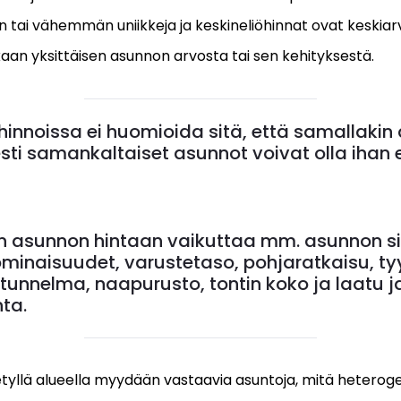
tai vähemmän uniikkeja ja keskineliöhinnat ovat keskiarv
kaan yksittäisen asunnon arvosta tai sen kehityksestä.
hinnoissa ei huomioida sitä, että samallakin 
sesti samankaltaiset asunnot voivat olla ihan e
en asunnon hintaan vaikuttaa mm. asunnon sij
ominaisuudet, varustetaso, pohjaratkaisu, tyy
tunnelma, naapurusto, tontin koko ja laatu j
ta.
yllä alueella myydään vastaavia asuntoja, mitä heterog