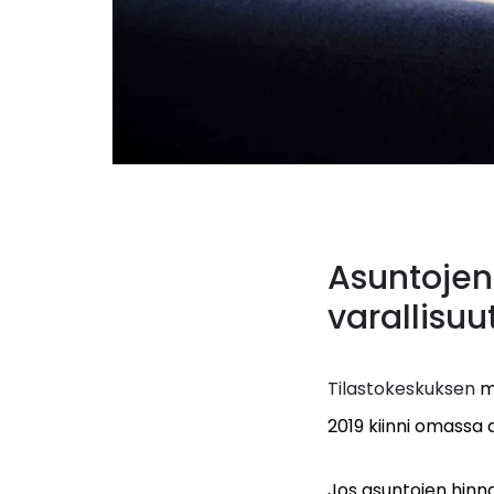
Asuntojen
varallisuu
Tilastokeskuksen
mu
2019 kiinni omassa 
Jos asuntojen hinna