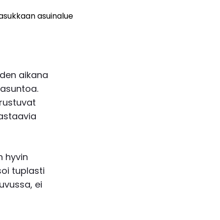
 asukkaan asuinalue
oden aikana
loasuntoa.
erustuvat
astaavia
n hyvin
oi tuplasti
uvussa, ei