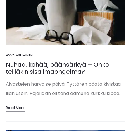
HYVÄ ASUMINEN
Nuhaa, köhää, päänsärkyä – Onko
teilläkin sisäilmaongelma?
Aivastelen harva se päivä. Tyttären päätä kivistää
liian usein. Pojallakin oli tänä aamuna kurkku kipeä.
Väsyttää, vaikka olen nukkunut sikeästi kuin lapsi.
Read More
Asumme sata vuotta vanhassa talossa. Onko meillä
sisäilmaongelma?…