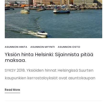
ASUNNON HINTA
ASUNNON MYYNTI
ASUNNON OSTO
Yksiön hinta Helsinki: Sijainnista pitää
maksaa.
SYKSY 2018. Yksiöiden hinnat Helsingissä Suurten
kaupunkien kerrostaloyksiöt ovat asuntokaupan
maitoa. Nopeasti hyllyssä kiertävää, helppoja ostaa
Read More
ja myydä. Kaupunkiyksiöiden hinnat ja kysyntä
askarruttavat kuitenkin yhtä lailla ensiasunnon