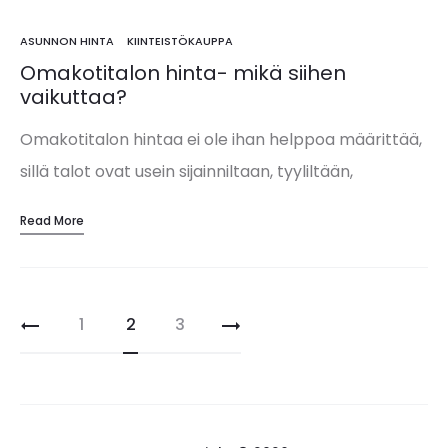
ostajia kuin asuntosijoittajia…
ASUNNON HINTA
KIINTEISTÖKAUPPA
Omakotitalon hinta- mikä siihen
vaikuttaa?
Omakotitalon hintaa ei ole ihan helppoa määrittää,
sillä talot ovat usein sijainniltaan, tyyliltään,
pohjakuvaltaan ja kunnoltaan uniikkeja. Koska
Read More
suomalaisten varallisuudesta on kaksi kolmasosaa
kiinni asunnoissa, asunnon hinnan oikea
määrittäminen osto-…
Artikkelien
1
2
3
sivutus