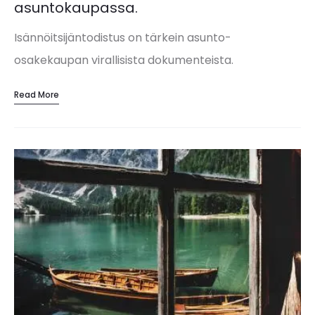
asuntokaupassa.
Isännöitsijäntodistus on tärkein asunto-
osakekaupan virallisista dokumenteista.
Todistuksen laatii ja allekirjoittaa taloyhtiön
Read More
isännöitsijä ja se saa olla kaupanteossa enintään
kolme kuukautta vanha. Isännöitsijäntodistuksen
viralllisina liitteinä ovat: Asunto-osakeyhtiön PTS eli
pitkän tähtäimen…