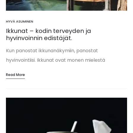
HYVÄ ASUMINEN
Ikkunat – kodin terveyden ja
hyvinvoinnin edistäjät.
Kun panostat ikkunanäkymiin, panostat
hyvinvointiisi. Ikkunat ovat monen mielestä
upeimpia tauluja, mitä seinään voi laittaa. Niiden
Read More
näkymä elää ja muuttaa muotoaan eri
vuorokaudenaikoina ja vuodenaikoina. Ikkunat ovat
myös näkymäsi ulos…