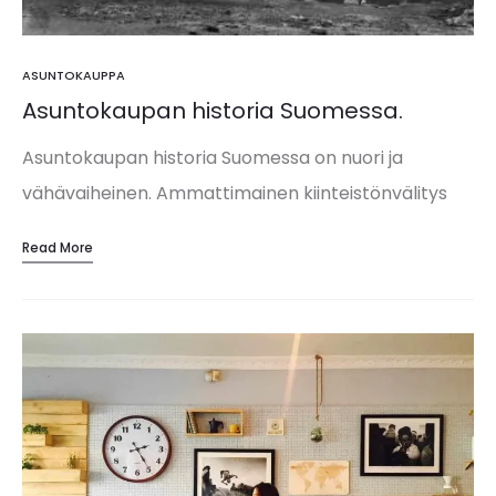
ASUNTOKAUPPA
Asuntokaupan historia Suomessa.
Asuntokaupan historia Suomessa on nuori ja
vähävaiheinen. Ammattimainen kiinteistönvälitys
alkoi Suomessa sotien jälkeisestä asuntopulasta,
Read More
jolloin yhä useampi alkoi tienata asuntojen
välittämisellä. Oli paljon kysyntää ja vähän tarjontaa
ja jotta välitystoiminta ei…