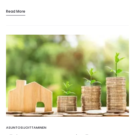
kaikki uniikkeja, talokaupassa ei ole
Read More
peruutusoikeutta ja omistajana vastaat juridisesti
ostajille talostasi annetuista tiedoista…
ASUNTOSIJOITTAMINEN