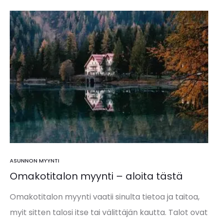
ASUNNON MYYNTI
Omakotitalon myynti – aloita tästä
Omakotitalon myynti vaatii sinulta tietoa ja taitoa,
myit sitten talosi itse tai välittäjän kautta. Talot ovat