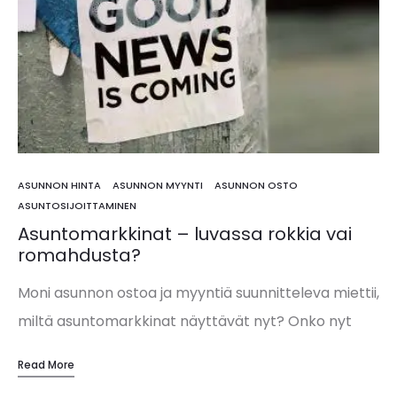
ASUNNON HINTA
ASUNNON MYYNTI
ASUNNON OSTO
ASUNTOSIJOITTAMINEN
Asuntomarkkinat – luvassa rokkia vai
romahdusta?
Moni asunnon ostoa ja myyntiä suunnitteleva miettii,
miltä asuntomarkkinat näyttävät nyt? Onko nyt
hyvä vai huono aika ostaa, vaihtaa tai myydä?
Read More
Pitäisikö asuntokauppojen kanssa hoppuilla vai