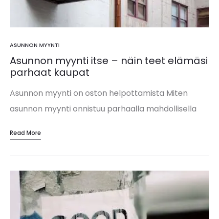
ASUNNON MYYNTI
Asunnon myynti itse – näin teet elämäsi
parhaat kaupat
Asunnon myynti on oston helpottamista Miten
asunnon myynti onnistuu parhaalla mahdollisella
tavalla? Ei siten, että palkkaat välittäjäksi
Read More
ryhtyneen julkkiksen tai julkkikseksi ryhtyneen
välittäjän esittelemään kotia. Ei myöskään siten,
että päätät…