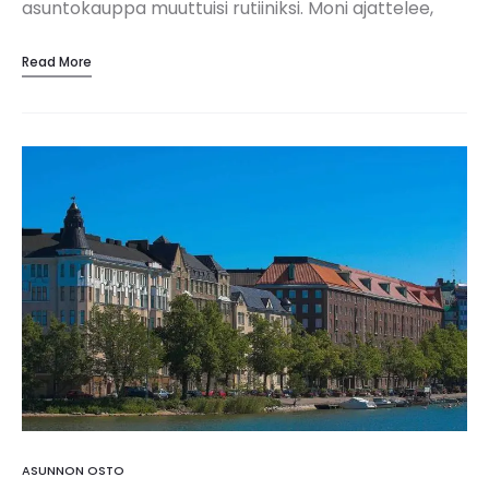
asuntokauppa muuttuisi rutiiniksi. Moni ajattelee,
että kunhan käyttää välittäjää, asuntokaupassa käy
Read More
aina hyvin. Näin ei ikävä kyllä aina ole. On asioita,…
ASUNNON OSTO